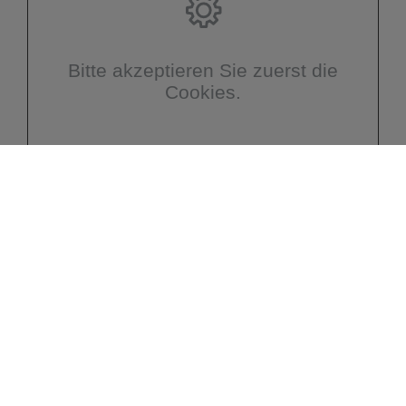
Bitte akzeptieren Sie zuerst die
Cookies.
Kontakt
Zacki Heizung Sanitär GmbH
Jägerstraße 5